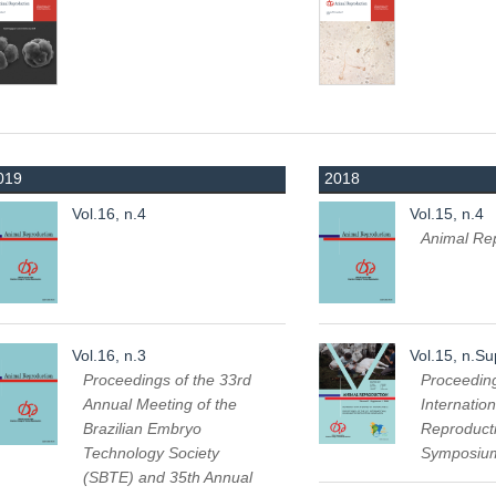
019
2018
Vol.16, n.4
Vol.15, n.4
Animal Re
Vol.16, n.3
Vol.15, n.S
Proceedings of the 33rd
Proceeding
Annual Meeting of the
Internatio
Brazilian Embryo
Reproduct
Technology Society
Symposiu
(SBTE) and 35th Annual