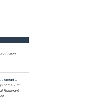
production
upplement 1
s of the 10th
nal Ruminant
ion
m