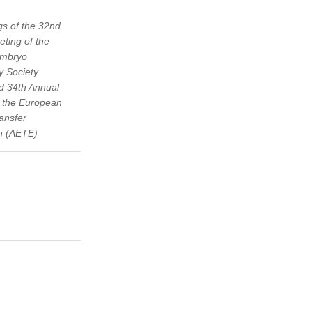
s of the 32nd
ting of the
Embryo
y Society
d 34th Annual
f the European
ansfer
on (AETE)